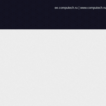
ee.computech.ru | www.computech.ru