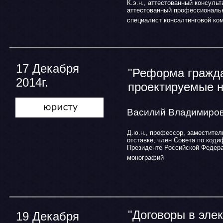
К.э.н., аттестованный консуль
аттестованный профессиональ
специалист консалтинговой ко
17 Декабря
"Реформа гражда
2014г.
проектируемые 
Василий Владими
Д.ю.н., профессор, заместите
отставке, член Совета по код
Президенте Российской Федера
монографий
"Договоры в элек
19 Декабря